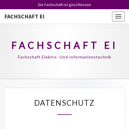
Die Fachschaft ist
geschlossen
FACHSCHAFT EI
Togg
navig
FACHSCHAFT EI
Fachschaft Elektro- Und Informationstechnik
DATENSCHUTZ
DATENSCHUTZ