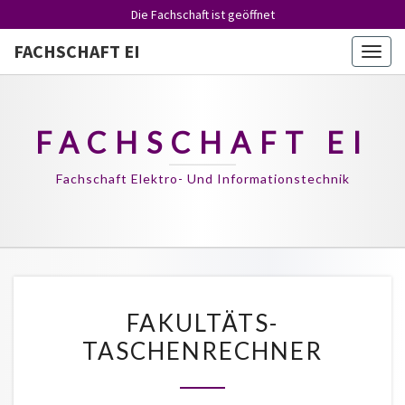
Die Fachschaft ist
geöffnet
FACHSCHAFT EI
Togg
navig
FACHSCHAFT EI
Fachschaft Elektro- Und Informationstechnik
FAKULTÄTS-
FAKULTÄTS-
TASCHENRECHNER
TASCHENRECHNER