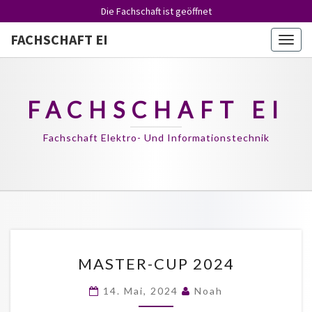
Die Fachschaft ist
geöffnet
FACHSCHAFT EI
Togg
navig
FACHSCHAFT EI
Fachschaft Elektro- Und Informationstechnik
MASTER-
MASTER-CUP 2024
CUP
2024
14. Mai, 2024
Noah